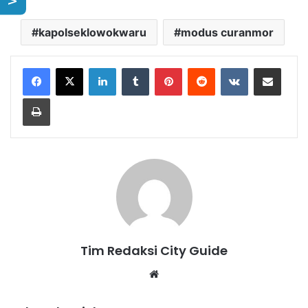
kapolseklowokwaru
modus curanmor
LinkedIn
Tumblr
Pinterest
Reddit
VKontakte
Share via Email
Print
Tim Redaksi City Guide
Website