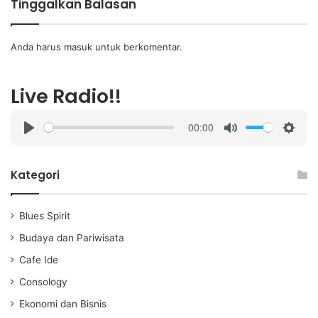
Tinggalkan Balasan
Anda harus
masuk
untuk berkomentar.
Live Radio!!
00:00
P
M
S
l
u
e
a
t
t
Kategori
y
e
t
i
Blues Spirit
n
g
Budaya dan Pariwisata
s
Cafe Ide
Consology
Ekonomi dan Bisnis