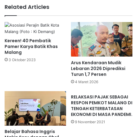
Arus Kendaraan Mudik
Lebaran 2026 Diprediksi
Turun 1,7 Persen
4 Maret 2026
RELAKSASI PAJAK SEBAGAI
RESPON PEMKOT MALANG DI
TENGAH KETERBATASAN
EKONOMI DI MASA PANDEMI.
9 November 2021
Belajar Bahasa Inggris
Makin Seru dengan Chef
Station EF Malang Ijen
6 Februari 2025
Tinggalkan Balasan
Anda harus
masuk
untuk berkomentar.