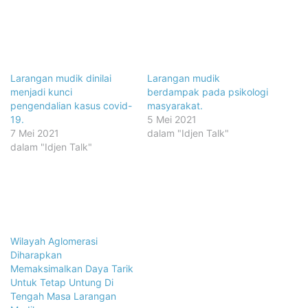
Larangan mudik dinilai
Larangan mudik
menjadi kunci
berdampak pada psikologi
pengendalian kasus covid-
masyarakat.
19.
5 Mei 2021
7 Mei 2021
dalam "Idjen Talk"
dalam "Idjen Talk"
Wilayah Aglomerasi
Diharapkan
Memaksimalkan Daya Tarik
Untuk Tetap Untung Di
Tengah Masa Larangan
Mudik
10 Mei 2021
dalam "Idjen Talk"
LinkedIn
Tumblr
Pinterest
Reddit
VKontakte
Share via Email
Print