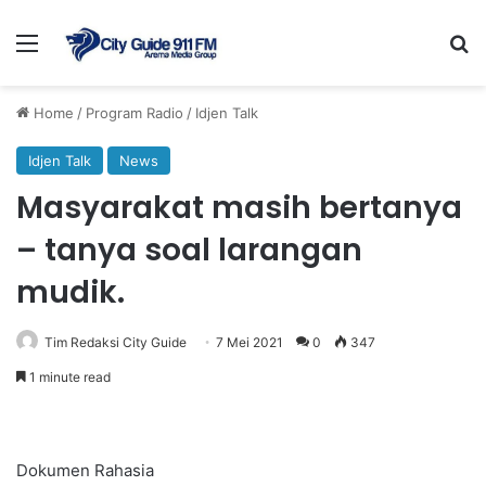
Menu
Se
Home
/
Program Radio
/
Idjen Talk
Idjen Talk
News
Masyarakat masih bertanya
– tanya soal larangan
mudik.
Tim Redaksi City Guide
7 Mei 2021
0
347
1 minute read
Dokumen Rahasia