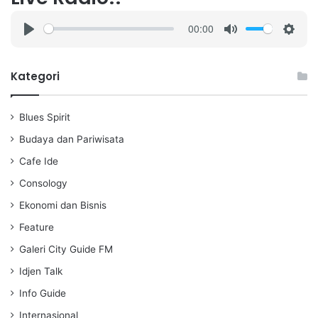
00:00
P
M
S
l
u
e
a
t
t
Kategori
y
e
t
i
Blues Spirit
n
g
Budaya dan Pariwisata
s
Cafe Ide
Consology
Ekonomi dan Bisnis
Feature
Galeri City Guide FM
Idjen Talk
Info Guide
Internasional