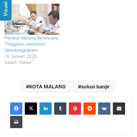
Visual Radio
Pemkot Malang Berencana
Tinggikan Jembatan
Glendangpakem
16 Januari 2025
dalam "News"
KOTA MALANG
solusi banjir
LinkedIn
Tumblr
Pinterest
Reddit
VKontakte
Share via Email
Print