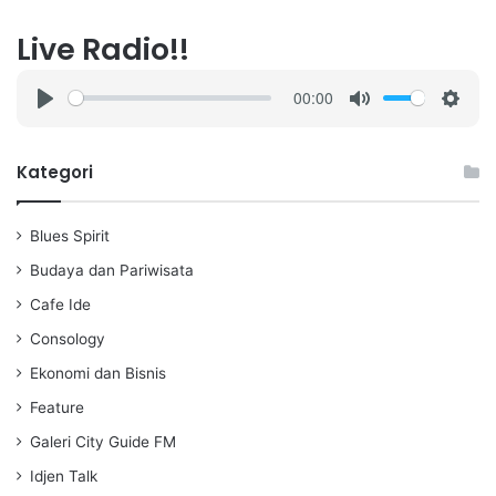
Live Radio!!
00:00
P
M
S
l
u
e
a
t
t
Kategori
y
e
t
i
Blues Spirit
n
g
Budaya dan Pariwisata
s
Cafe Ide
Consology
Ekonomi dan Bisnis
Feature
Galeri City Guide FM
Idjen Talk