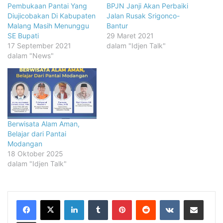
Pembukaan Pantai Yang
BPJN Janji Akan Perbaiki
Diujicobakan Di Kabupaten
Jalan Rusak Srigonco-
Malang Masih Menunggu
Bantur
SE Bupati
29 Maret 2021
17 September 2021
dalam "Idjen Talk"
dalam "News"
Berwisata Alam Aman,
Belajar dari Pantai
Modangan
18 Oktober 2025
dalam "Idjen Talk"
LinkedIn
Tumblr
Pinterest
Reddit
VKontakte
Share via Email
Print