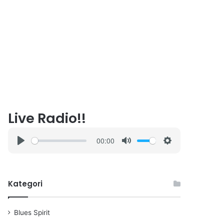
Live Radio!!
00:00
P
M
S
l
u
e
a
t
t
Kategori
y
e
t
i
n
Blues Spirit
g