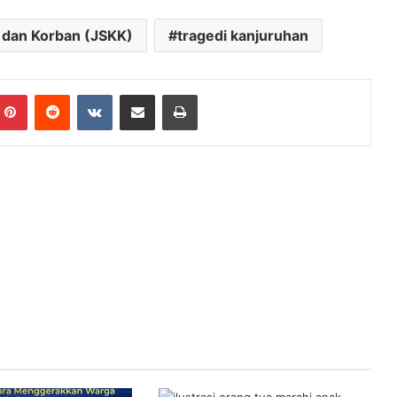
i dan Korban (JSKK)
tragedi kanjuruhan
mblr
Pinterest
Reddit
VKontakte
Share via Email
Print