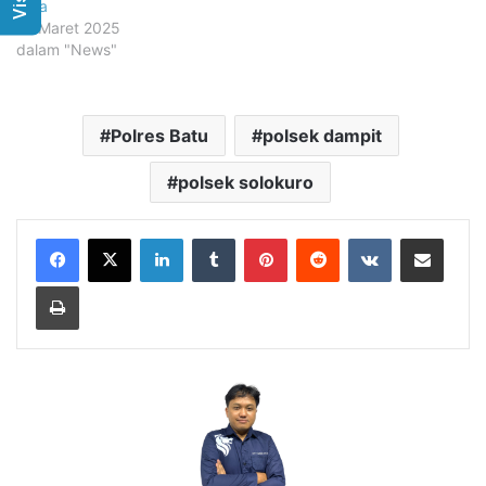
Juta
27 Maret 2025
dalam "News"
Polres Batu
polsek dampit
polsek solokuro
LinkedIn
Tumblr
Pinterest
Reddit
VKontakte
Share via Email
Print