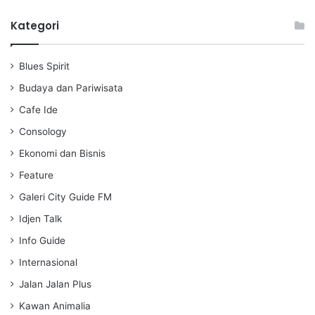
l
u
e
a
t
t
Kategori
y
e
t
i
Blues Spirit
n
g
Budaya dan Pariwisata
s
Cafe Ide
Consology
Ekonomi dan Bisnis
Feature
Galeri City Guide FM
Idjen Talk
Info Guide
Internasional
Jalan Jalan Plus
Kawan Animalia