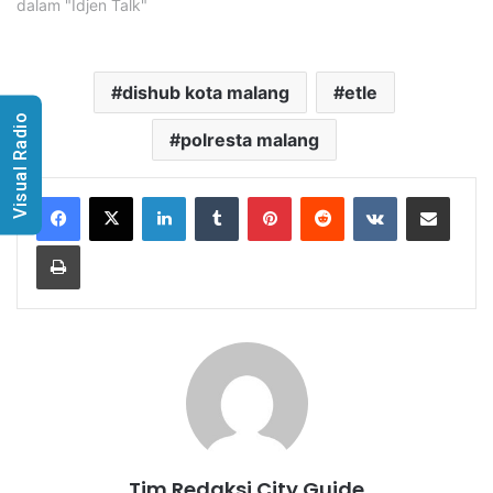
dalam "Idjen Talk"
dishub kota malang
etle
Visual Radio
polresta malang
LinkedIn
Tumblr
Pinterest
Reddit
VKontakte
Share via Email
Print
Tim Redaksi City Guide