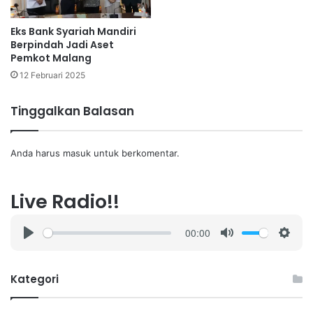
Eks Bank Syariah Mandiri
Berpindah Jadi Aset
Pemkot Malang
12 Februari 2025
Tinggalkan Balasan
Anda harus
masuk
untuk berkomentar.
Live Radio!!
00:00
P
M
S
l
u
e
a
t
t
Kategori
y
e
t
i