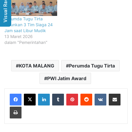
Visual Radio
Perumda Tugu Tirta
Turunkan 3 Tim Siaga 24
Jam saat Libur Mudik
13 Maret 2026
dalam "Pemerintahan"
KOTA MALANG
Perumda Tugu Tirta
PWI Jatim Award
LinkedIn
Tumblr
Pinterest
Reddit
VKontakte
Share via Email
Print