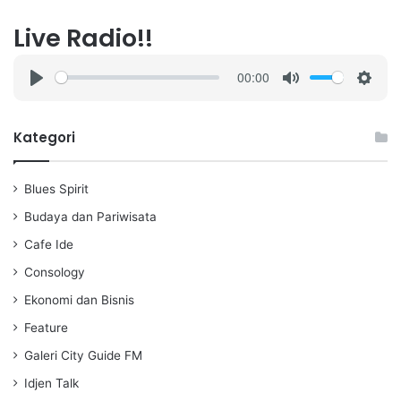
Live Radio!!
00:00
P
M
S
l
u
e
a
t
t
Kategori
y
e
t
i
Blues Spirit
n
g
Budaya dan Pariwisata
s
Cafe Ide
Consology
Ekonomi dan Bisnis
Feature
Galeri City Guide FM
Idjen Talk