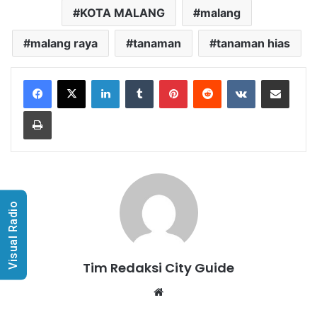
KOTA MALANG
malang
malang raya
tanaman
tanaman hias
LinkedIn
Tumblr
Pinterest
Reddit
VKontakte
Share via Email
Print
Visual Radio
Tim Redaksi City Guide
Website