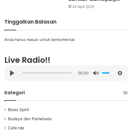
24 April 2025
Tinggalkan Balasan
Anda harus
masuk
untuk berkomentar.
Live Radio!!
00:00
P
M
S
l
u
e
a
t
t
Kategori
y
e
t
i
Blues Spirit
n
g
Budaya dan Pariwisata
s
Cafe Ide