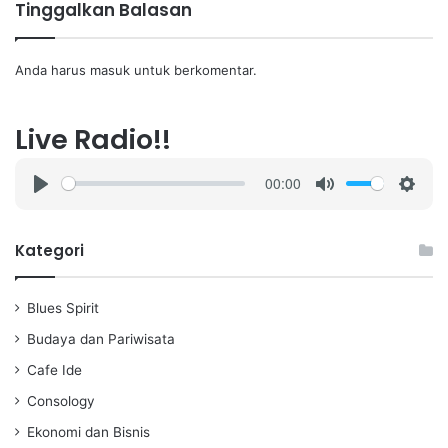
Tinggalkan Balasan
Anda harus
masuk
untuk berkomentar.
Live Radio!!
00:00
P
M
S
l
u
e
a
t
t
Kategori
y
e
t
i
Blues Spirit
n
g
Budaya dan Pariwisata
s
Cafe Ide
Consology
Ekonomi dan Bisnis