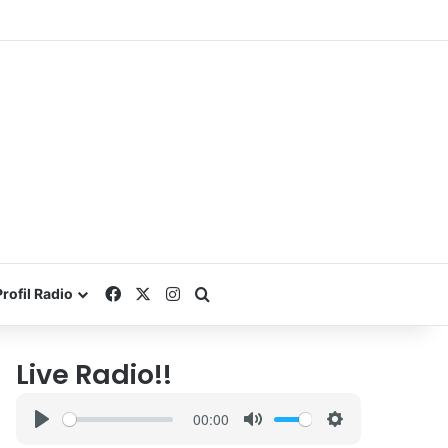
Facebook
X
Instagram
Search for
Profil Radio
Live Radio!!
00:00
P
M
S