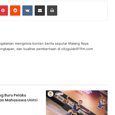
mblr
Pinterest
Reddit
VKontakte
Share via Email
Print
ngalaman mengelola konten berita seputar Malang Raya.
engkapan, dan kualitas pemberitaan di cityguide911fm.com
ng Buru Pelaku
n Mahasiswa Unitri