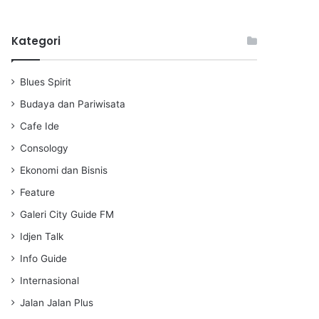
l
u
e
a
t
t
Kategori
y
e
t
i
n
Blues Spirit
g
s
Budaya dan Pariwisata
Cafe Ide
Consology
Ekonomi dan Bisnis
Feature
Galeri City Guide FM
Idjen Talk
Info Guide
Internasional
Jalan Jalan Plus