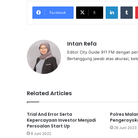
LinkedIn
Tu
Facebook
X
Intan Refa
Editor City Guide 911 FM dengan pe
Bertanggung jawab atas akurasi, kel
Related Articles
Trial And Error Serta
Polres Mala
Kepercayaan Investor Menjadi
Pengeroyoka
Persoalan Start Up
26 Juni 2023
8 Juni 2022