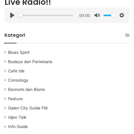
Live Radio!!
00:00
P
M
S
l
u
e
a
t
t
Kategori
y
e
t
i
Blues Spirit
n
g
Budaya dan Pariwisata
s
Cafe Ide
Consology
Ekonomi dan Bisnis
Feature
Galeri City Guide FM
Idjen Talk
Info Guide