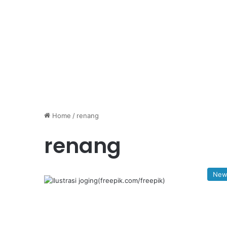
Home
/
renang
renang
New