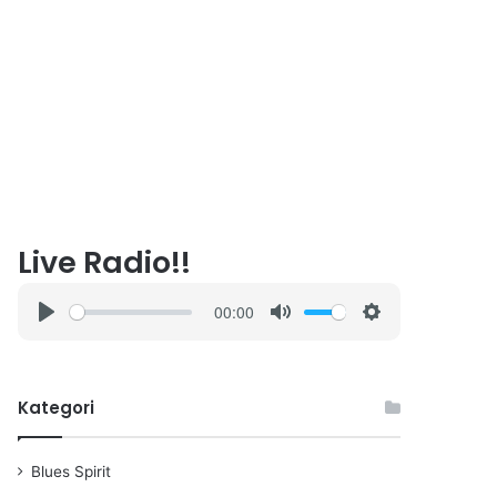
Live Radio!!
00:00
P
M
S
l
u
e
a
t
t
Kategori
y
e
t
i
n
Blues Spirit
g