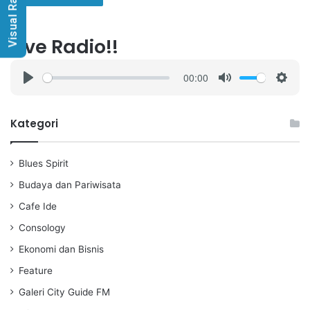
Visual Radio
Live Radio!!
00:00
P
M
S
l
u
e
a
t
t
Kategori
y
e
t
i
Blues Spirit
n
g
Budaya dan Pariwisata
s
Cafe Ide
Consology
Ekonomi dan Bisnis
Feature
Galeri City Guide FM