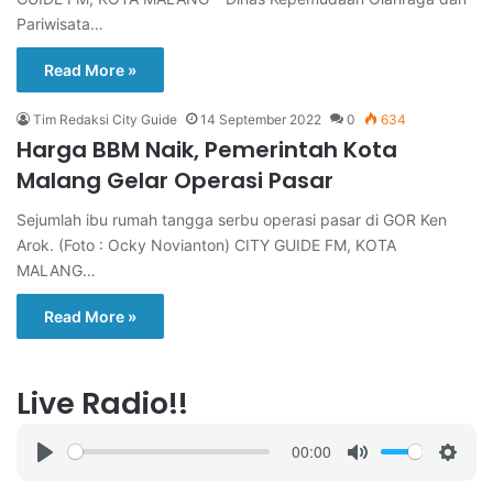
Pariwisata…
Read More »
Tim Redaksi City Guide
14 September 2022
0
634
Harga BBM Naik, Pemerintah Kota
Malang Gelar Operasi Pasar
Sejumlah ibu rumah tangga serbu operasi pasar di GOR Ken
Arok. (Foto : Ocky Novianton) CITY GUIDE FM, KOTA
MALANG…
Read More »
Live Radio!!
00:00
P
M
S