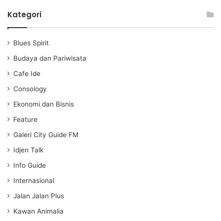
l
u
e
a
t
t
Kategori
y
e
t
i
Blues Spirit
n
g
Budaya dan Pariwisata
s
Cafe Ide
Consology
Ekonomi dan Bisnis
Feature
Galeri City Guide FM
Idjen Talk
Info Guide
Internasional
Jalan Jalan Plus
Kawan Animalia