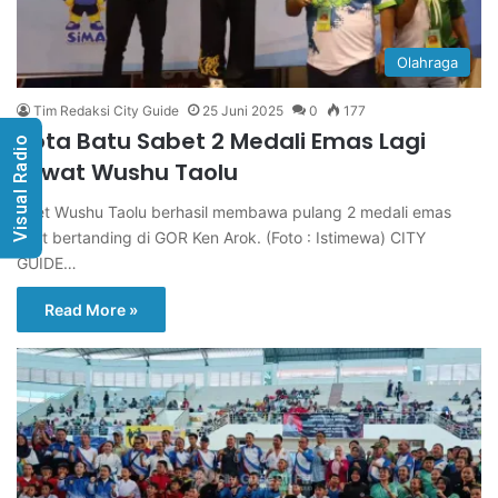
Olahraga
Tim Redaksi City Guide
25 Juni 2025
0
177
Kota Batu Sabet 2 Medali Emas Lagi
Visual Radio
Lewat Wushu Taolu
Atlet Wushu Taolu berhasil membawa pulang 2 medali emas
saat bertanding di GOR Ken Arok. (Foto : Istimewa) CITY
GUIDE…
Read More »