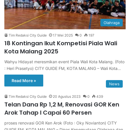
Olahraga
Tim Redaksi City Guide
17 Mei 2025
0
197
18 Kontingan Ikut Kompetisi Piala Wali
Kota Malang 2025
Wahyu Hidayat meresmikan event Piala Wali Kota Malang. (Foto
: Heri Prasetyo) CITY GUIDE FM, KOTA MALANG – Wali Kota…
Read More »
News
Tim Redaksi City Guide
20 Agustus 2023
0
439
Telan Dana Rp 1,2 M, Renovasi GOR Ken
Arok Tahap I Capai 60 Persen
proses renovasi GOR Ken Arok (Foto : Oky Novianton) CITY
GUIDE FM, KOTA MALANG – Dinas Kepemudaan Olahraga dan