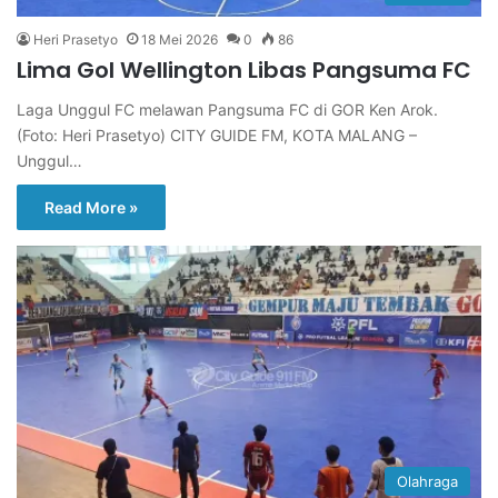
Heri Prasetyo
18 Mei 2026
0
86
Lima Gol Wellington Libas Pangsuma FC
Laga Unggul FC melawan Pangsuma FC di GOR Ken Arok.
(Foto: Heri Prasetyo) CITY GUIDE FM, KOTA MALANG –
Unggul…
Read More »
Olahraga