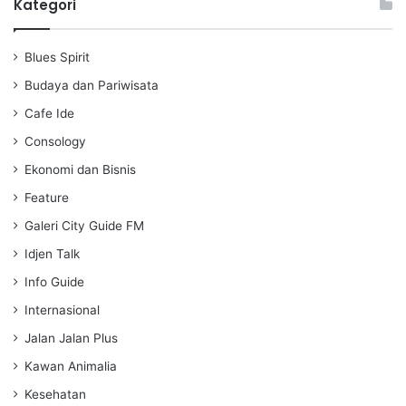
a
t
t
Kategori
y
e
t
i
Blues Spirit
n
g
Budaya dan Pariwisata
s
Cafe Ide
Consology
Ekonomi dan Bisnis
Feature
Galeri City Guide FM
Idjen Talk
Info Guide
Internasional
Jalan Jalan Plus
Kawan Animalia
Kesehatan