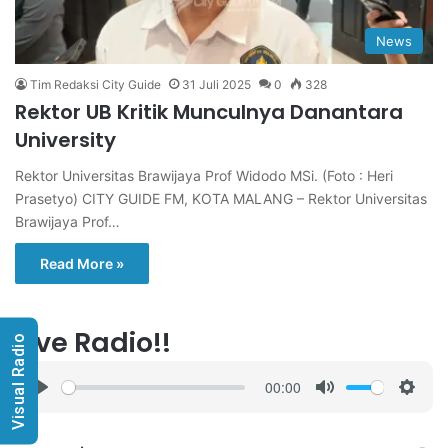
News
Tim Redaksi City Guide
31 Juli 2025
0
328
Rektor UB Kritik Munculnya Danantara
University
Rektor Universitas Brawijaya Prof Widodo MSi. (Foto : Heri
Prasetyo) CITY GUIDE FM, KOTA MALANG – Rektor Universitas
Brawijaya Prof…
Read More »
Live Radio!!
Visual Radio
00:00
P
M
S
l
u
e