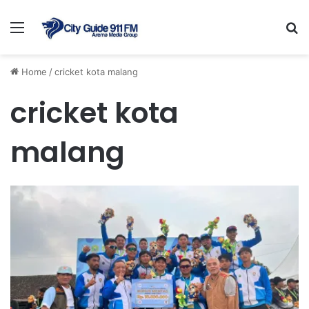
Menu
Se
Home
/
cricket kota malang
cricket kota
malang