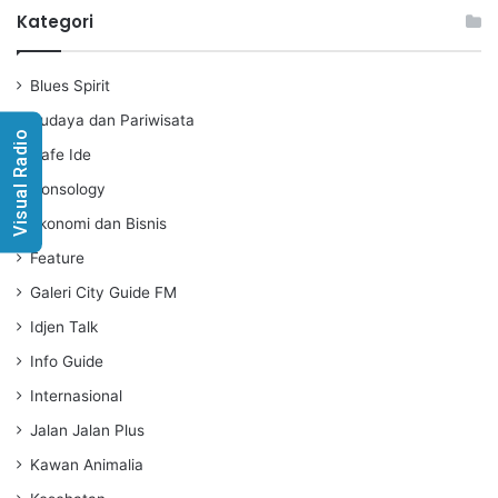
a
t
t
Kategori
y
e
t
i
Blues Spirit
n
g
Budaya dan Pariwisata
Visual Radio
s
Cafe Ide
Consology
Ekonomi dan Bisnis
Feature
Galeri City Guide FM
Idjen Talk
Info Guide
Internasional
Jalan Jalan Plus
Kawan Animalia