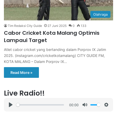
Olahraga
Tim Redaksi City Guide
27 Juni 2025
0
133
Cabor Cricket Kota Malang Optimis
Lampaui Target
Atlet cabor cricket yang bertanding dalam Porprov IX Jatim
2025. (instagram.com/cricketkotamalang) CITY GUIDE FM,
KOTA MALANG – Dalam Porprov IX…
Read More »
Live Radio!!
00:00
P
M
S
l
u
e