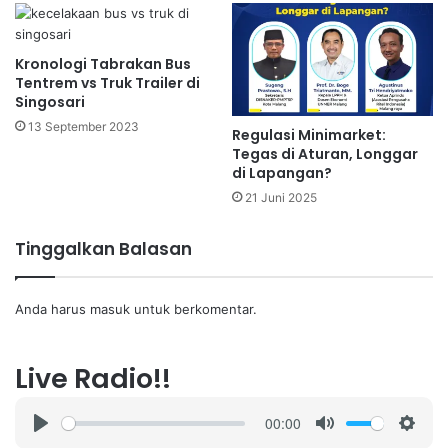
Kronologi Tabrakan Bus
Tentrem vs Truk Trailer di
Singosari
13 September 2023
Regulasi Minimarket:
Tegas di Aturan, Longgar
di Lapangan?
21 Juni 2025
Tinggalkan Balasan
Anda harus
masuk
untuk berkomentar.
Live Radio!!
00:00
P
M
S