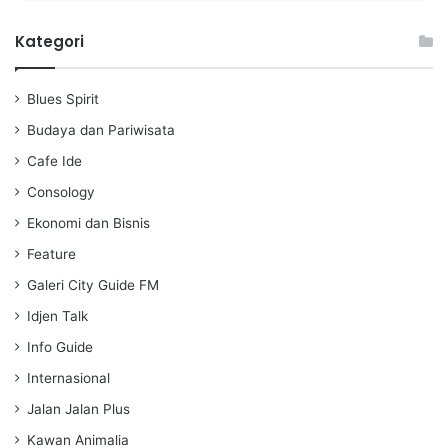
l
u
e
a
t
t
Kategori
y
e
t
i
Blues Spirit
n
g
Budaya dan Pariwisata
s
Cafe Ide
Consology
Ekonomi dan Bisnis
Feature
Galeri City Guide FM
Idjen Talk
Info Guide
Internasional
Jalan Jalan Plus
Kawan Animalia