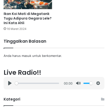
Ikan Koi Mati di Megatank
Tugu Adipura Gegara Lele?
Ini Kata Ahli
16 Maret 2024
Tinggalkan Balasan
Anda harus
masuk
untuk berkomentar.
Live Radio!!
00:00
P
M
S
l
u
e
a
t
t
Kategori
y
e
t