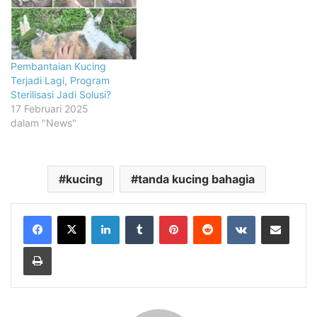
Pembantaian Kucing
Terjadi Lagi, Program
Sterilisasi Jadi Solusi?
17 Februari 2025
dalam "News"
kucing
tanda kucing bahagia
LinkedIn
Tumblr
Pinterest
Reddit
VKontakte
Share via Email
Print