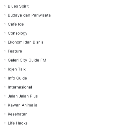
i
Blues Spirit
n
g
Budaya dan Pariwisata
s
Cafe Ide
Consology
Ekonomi dan Bisnis
Feature
Galeri City Guide FM
Idjen Talk
Info Guide
Internasional
Jalan Jalan Plus
Kawan Animalia
Kesehatan
Life Hacks