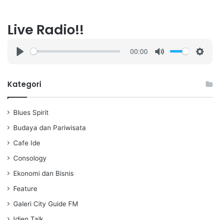
Live Radio!!
00:00
P
M
S
l
u
e
a
t
t
Kategori
y
e
t
i
Blues Spirit
n
g
Budaya dan Pariwisata
s
Cafe Ide
Consology
Ekonomi dan Bisnis
Feature
Galeri City Guide FM
Idjen Talk