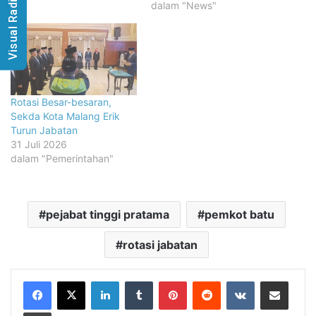
Visual Radio
dalam "News"
Rotasi Besar-besaran,
Sekda Kota Malang Erik
Turun Jabatan
31 Juli 2026
dalam "Pemerintahan"
pejabat tinggi pratama
pemkot batu
rotasi jabatan
LinkedIn
Tumblr
Pinterest
Reddit
VKontakte
Share via Email
Print