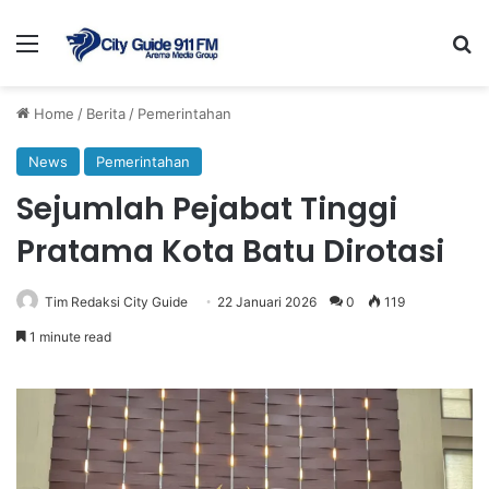
Menu
Se
Home
/
Berita
/
Pemerintahan
News
Pemerintahan
Sejumlah Pejabat Tinggi
Pratama Kota Batu Dirotasi
Tim Redaksi City Guide
22 Januari 2026
0
119
1 minute read