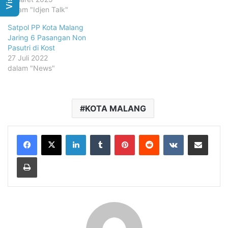
dalam "Idjen Talk"
Satpol PP Kota Malang
Jaring 6 Pasangan Non
Pasutri di Kost
27 Juli 2022
dalam "News"
KOTA MALANG
LinkedIn
Tumblr
Pinterest
Reddit
VKontakte
Share via Email
Print