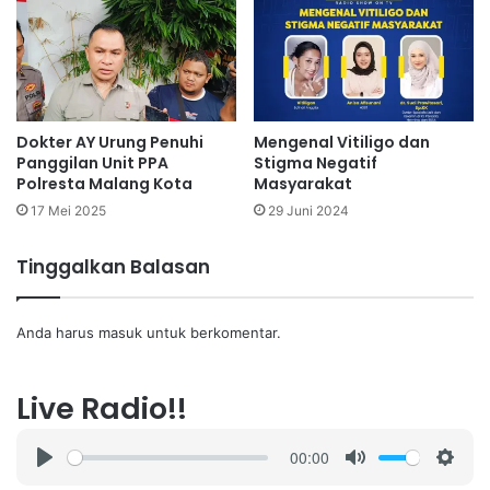
Dokter AY Urung Penuhi
Mengenal Vitiligo dan
Panggilan Unit PPA
Stigma Negatif
Polresta Malang Kota
Masyarakat
17 Mei 2025
29 Juni 2024
Tinggalkan Balasan
Anda harus
masuk
untuk berkomentar.
Live Radio!!
00:00
P
M
S