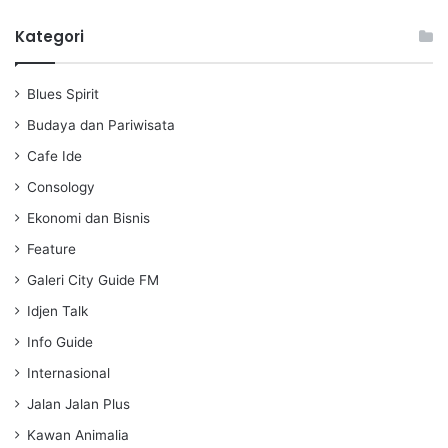
l
u
e
a
t
t
Kategori
y
e
t
i
Blues Spirit
n
g
Budaya dan Pariwisata
s
Cafe Ide
Consology
Ekonomi dan Bisnis
Feature
Galeri City Guide FM
Idjen Talk
Info Guide
Internasional
Jalan Jalan Plus
Kawan Animalia