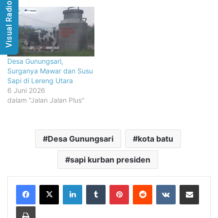
Visual Radio
Desa Gunungsari,
Surganya Mawar dan Susu
Sapi di Lereng Utara
6 Juni 2026
dalam "Jalan Jalan Plus"
Desa Gunungsari
kota batu
sapi kurban presiden
LinkedIn
Tumblr
Pinterest
Reddit
VKontakte
Share via Email
Print