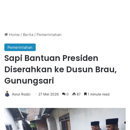
Home
/
Berita
/
Pemerintahan
Pemerintahan
Sapi Bantuan Presiden
Diserahkan ke Dusun Brau,
Gunungsari
Asrur Rodzi
27 Mei 2026
0
87
1 minute read