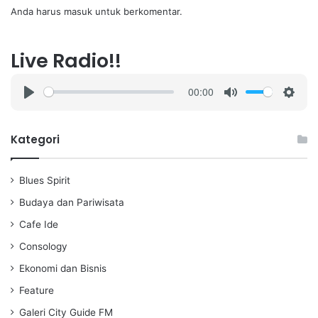
Anda harus
masuk
untuk berkomentar.
Live Radio!!
00:00
P
M
S
l
u
e
a
t
t
Kategori
y
e
t
i
Blues Spirit
n
g
Budaya dan Pariwisata
s
Cafe Ide
Consology
Ekonomi dan Bisnis
Feature
Galeri City Guide FM