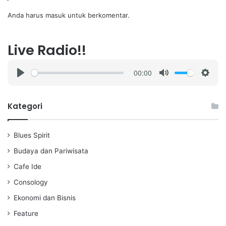
Anda harus
masuk
untuk berkomentar.
Live Radio!!
00:00
P
M
S
l
u
e
a
t
t
Kategori
y
e
t
i
Blues Spirit
n
g
Budaya dan Pariwisata
s
Cafe Ide
Consology
Ekonomi dan Bisnis
Feature