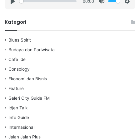
00:00
P
M
S
l
u
e
a
t
t
Kategori
y
e
t
i
Blues Spirit
n
g
Budaya dan Pariwisata
s
Cafe Ide
Consology
Ekonomi dan Bisnis
Feature
Galeri City Guide FM
Idjen Talk
Info Guide
Internasional
Jalan Jalan Plus