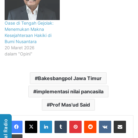
Oase di Tengah Gejolak:
Menemukan Makna
Kesejahteraan Hakiki di
Bumi Nusantara
20 Maret 2026
dalam "Opini"
Bakesbangpol Jawa Timur
implementasi nilai pancasila
Prof Mas'ud Said
LinkedIn
Tumblr
Pinterest
Reddit
VKontakte
Share via Email
Visual Radio
Print