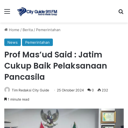
Menu
Se
Home
/
Berita
/
Pemerintahan
News
Pemerintahan
Prof Mas’ud Said : Jatim
Cukup Baik Pelaksanaan
Pancasila
Tim Redaksi City Guide
25 Oktober 2024
0
232
1 minute read