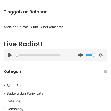
Tinggalkan Balasan
Anda harus
masuk
untuk berkomentar.
Live Radio!!
00:00
P
M
S
l
u
e
a
t
t
Kategori
y
e
t
i
Blues Spirit
n
g
Budaya dan Pariwisata
s
Cafe Ide
Consology