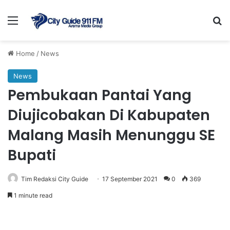
Menu
Se
Home
/
News
News
Pembukaan Pantai Yang
Diujicobakan Di Kabupaten
Malang Masih Menunggu SE
Bupati
Tim Redaksi City Guide
17 September 2021
0
369
1 minute read