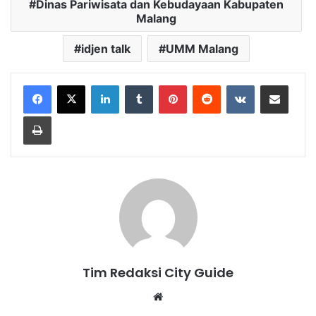
Dinas Pariwisata dan Kebudayaan Kabupaten
Malang
idjen talk
UMM Malang
LinkedIn
Tumblr
Pinterest
Reddit
VKontakte
Share via Email
Print
Tim Redaksi City Guide
Website