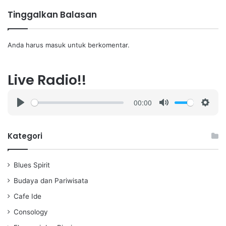
Tinggalkan Balasan
Anda harus
masuk
untuk berkomentar.
Live Radio!!
00:00
P
M
S
l
u
e
a
t
t
Kategori
y
e
t
i
Blues Spirit
n
g
Budaya dan Pariwisata
s
Cafe Ide
Consology