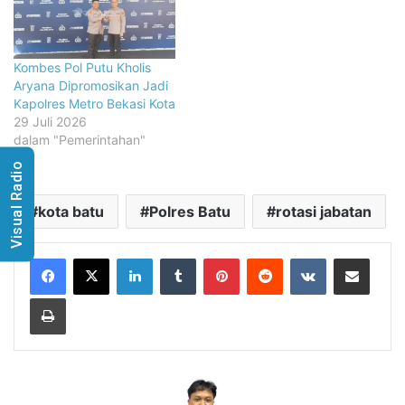
Kombes Pol Putu Kholis
Aryana Dipromosikan Jadi
Kapolres Metro Bekasi Kota
29 Juli 2026
dalam "Pemerintahan"
Visual Radio
kota batu
Polres Batu
rotasi jabatan
LinkedIn
Tumblr
Pinterest
Reddit
VKontakte
Share via Email
Print