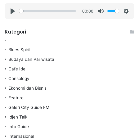
00:00
P
M
S
l
u
e
a
t
t
Kategori
y
e
t
i
Blues Spirit
n
g
Budaya dan Pariwisata
s
Cafe Ide
Consology
Ekonomi dan Bisnis
Feature
Galeri City Guide FM
Idjen Talk
Info Guide
Internasional