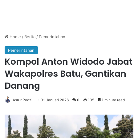
Home
/
Berita
/
Pemerintahan
Pemerintahan
Kompol Anton Widodo Jabat
Wakapolres Batu, Gantikan
Danang
Asrur Rodzi
31 Januari 2026
0
135
1 minute read