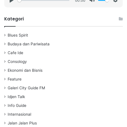
P
M
S
l
u
e
a
t
t
Kategori
y
e
t
i
Blues Spirit
n
g
Budaya dan Pariwisata
s
Cafe Ide
Consology
Ekonomi dan Bisnis
Feature
Galeri City Guide FM
Idjen Talk
Info Guide
Internasional
Jalan Jalan Plus