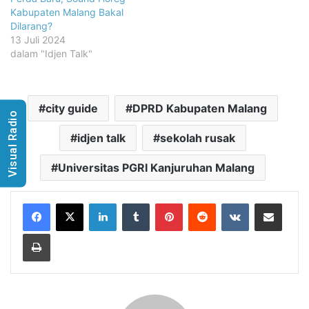
Kabupaten Malang Bakal
Dilarang?
13 Juli 2024
dalam "Idjen Talk"
city guide
DPRD Kabupaten Malang
Visual Radio
idjen talk
sekolah rusak
Universitas PGRI Kanjuruhan Malang
LinkedIn
Tumblr
Pinterest
Reddit
VKontakte
Share via Email
Print