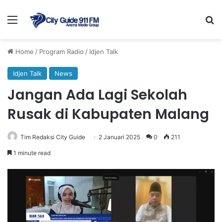
Menu
Se
Home
/
Program Radio
/
Idjen Talk
Idjen Talk
News
Jangan Ada Lagi Sekolah
Rusak di Kabupaten Malang
Tim Redaksi City Guide
2 Januari 2025
0
211
1 minute read