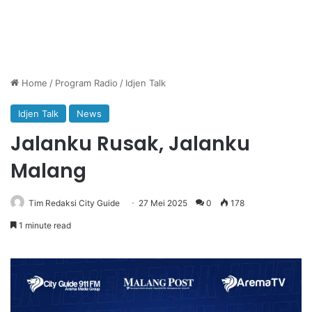
Home
/
Program Radio
/
Idjen Talk
Idjen Talk
News
Jalanku Rusak, Jalanku
Malang
Tim Redaksi City Guide
27 Mei 2025
0
178
1 minute read