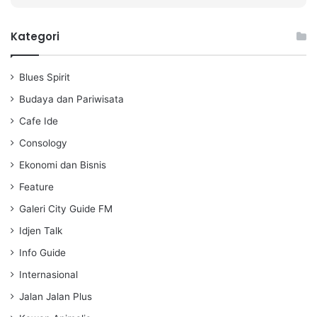
P
M
S
l
u
e
a
t
t
Kategori
y
e
t
i
Blues Spirit
n
g
Budaya dan Pariwisata
s
Cafe Ide
Consology
Ekonomi dan Bisnis
Feature
Galeri City Guide FM
Idjen Talk
Info Guide
Internasional
Jalan Jalan Plus