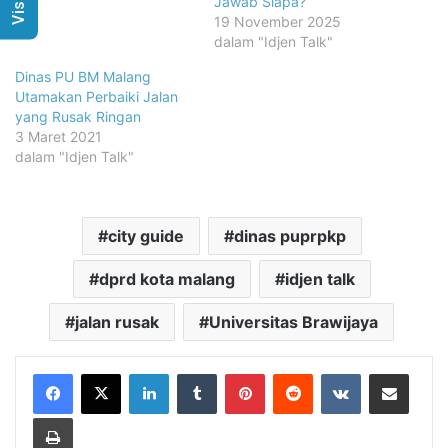
Jawab Siapa?
19 November 2025
dalam "Idjen Talk"
Dinas PU BM Malang
Utamakan Perbaiki Jalan
yang Rusak Ringan
3 Maret 2021
dalam "Idjen Talk"
city guide
dinas puprpkp
dprd kota malang
idjen talk
jalan rusak
Universitas Brawijaya
LinkedIn
Tumblr
Pinterest
Reddit
VKontakte
Share via Email
Print