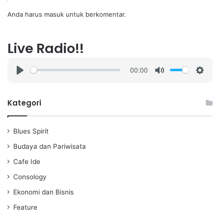
Anda harus
masuk
untuk berkomentar.
Live Radio!!
00:00
P
M
S
l
u
e
a
t
t
Kategori
y
e
t
i
Blues Spirit
n
g
Budaya dan Pariwisata
s
Cafe Ide
Consology
Ekonomi dan Bisnis
Feature