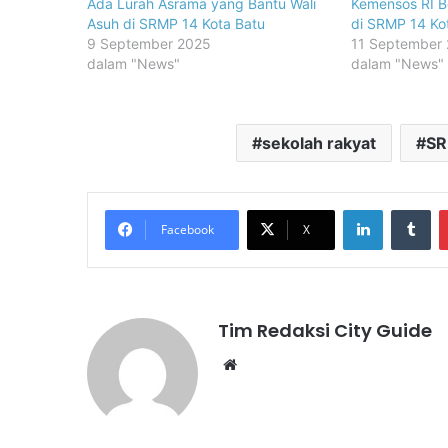
Ada Lurah Asrama yang Bantu Wali
Kemensos RI B
Asuh di SRMP 14 Kota Batu
di SRMP 14 Ko
9 September 2025
11 September
dalam "News"
dalam "News"
sekolah rakyat
SR
LinkedIn
Tu
Facebook
X
Tim Redaksi City Guide
Website