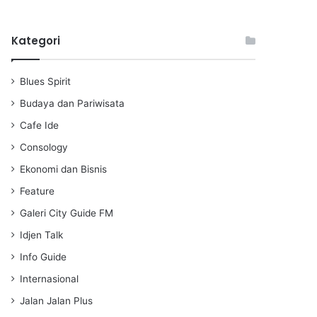
l
u
e
a
t
t
Kategori
y
e
t
i
n
Blues Spirit
g
s
Budaya dan Pariwisata
Cafe Ide
Consology
Ekonomi dan Bisnis
Feature
Galeri City Guide FM
Idjen Talk
Info Guide
Internasional
Jalan Jalan Plus