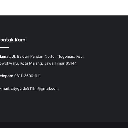
Kontak Kami
lamat:
Jl. Baiduri Pandan No.16, Tlogomas, Kec.
owokwaru, Kota Malang, Jawa Timur 65144
elepon:
0811-3600-911
-mail:
cityguide911fm@gmail.com