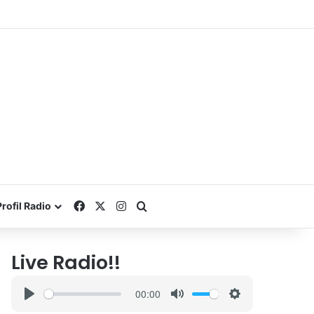
Facebook
X
Instagram
Search for
Profil Radio
Live Radio!!
00:00
P
M
S