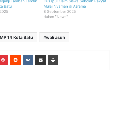
erjanji Tambah Tendik
Gus Ipul Klaim Siswa Sekolah Rakyat
ta Batu
Mulai Nyaman di Asrama
 2025
8 September 2025
dalam "News"
MP 14 Kota Batu
wali asuh
mblr
Pinterest
Reddit
VKontakte
Share via Email
Print