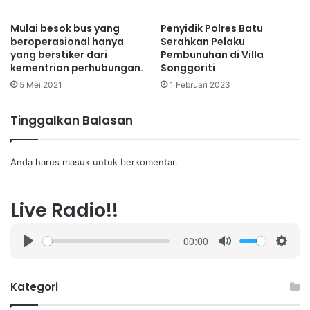
Mulai besok bus yang
Penyidik Polres Batu
beroperasional hanya
Serahkan Pelaku
yang berstiker dari
Pembunuhan di Villa
kementrian perhubungan.
Songgoriti
5 Mei 2021
1 Februari 2023
Tinggalkan Balasan
Anda harus
masuk
untuk berkomentar.
Live Radio!!
00:00
P
M
S
l
u
e
a
t
t
Kategori
y
e
t