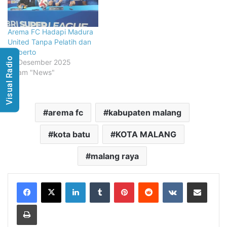
Arema FC Hadapi Madura
United Tanpa Pelatih dan
Dalberto
Visual Radio
22 Desember 2025
dalam "News"
arema fc
kabupaten malang
kota batu
KOTA MALANG
malang raya
LinkedIn
Tumblr
Pinterest
Reddit
VKontakte
Share via Email
Print