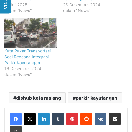
11 Juli 2025
25 Desember 2024
dalam "News"
dalam "News"
Kata Pakar Transportasi
Soal Rencana Integrasi
Parkir Kayutangan
16 Desember 2024
dalam "News"
dishub kota malang
parkir kayutangan
LinkedIn
Tumblr
Pinterest
Reddit
VKontakte
Share via Email
Print