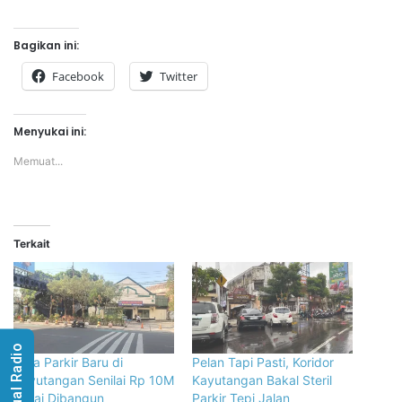
Bagikan ini:
Facebook
Twitter
Menyukai ini:
Memuat...
Terkait
Visual Radio
Area Parkir Baru di
Pelan Tapi Pasti, Koridor
Kayutangan Senilai Rp 10M
Kayutangan Bakal Steril
Mulai Dibangun
Parkir Tepi Jalan