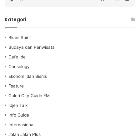
P
M
S
l
u
e
a
t
t
Kategori
y
e
t
i
Blues Spirit
n
g
Budaya dan Pariwisata
s
Cafe Ide
Consology
Ekonomi dan Bisnis
Feature
Galeri City Guide FM
Idjen Talk
Info Guide
Internasional
Jalan Jalan Plus