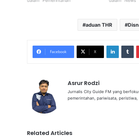
dalam "Pemerintahan"
dalam "News"
aduan THR
Disn
LinkedIn
Tu
Facebook
X
Asrur Rodzi
Jurnalis City Guide FM yang berfoku
pemerintahan, pariwisata, peristiwa,
Related Articles