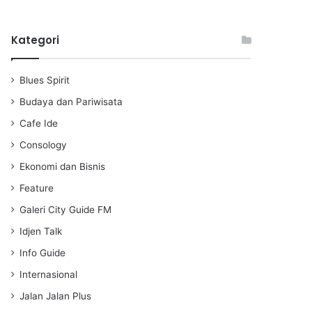
l
u
e
a
t
t
Kategori
y
e
t
i
n
Blues Spirit
g
s
Budaya dan Pariwisata
Cafe Ide
Consology
Ekonomi dan Bisnis
Feature
Galeri City Guide FM
Idjen Talk
Info Guide
Internasional
Jalan Jalan Plus