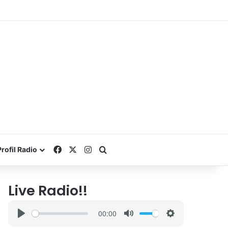
Facebook
X
Instagram
Search for
Profil Radio
Live Radio!!
00:00
P
M
S