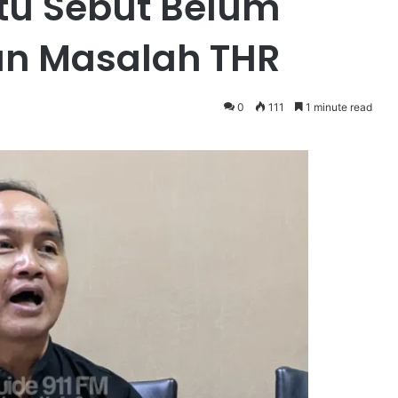
tu Sebut Belum
an Masalah THR
0
111
1 minute read