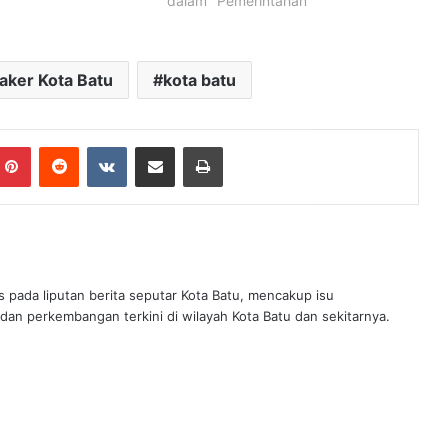
dalam "Pemerintahan"
aker Kota Batu
kota batu
mblr
Pinterest
Reddit
VKontakte
Share via Email
Print
s pada liputan berita seputar Kota Batu, mencakup isu
 dan perkembangan terkini di wilayah Kota Batu dan sekitarnya.