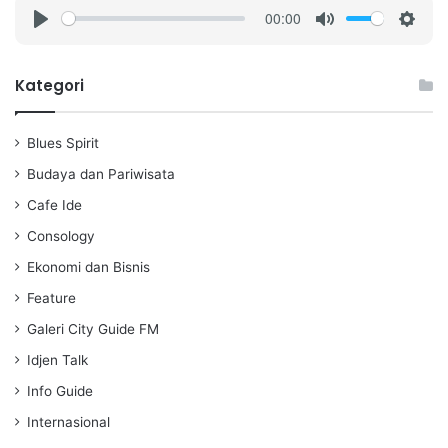
00:00
P
M
S
l
u
e
a
t
t
Kategori
y
e
t
i
Blues Spirit
n
g
Budaya dan Pariwisata
s
Cafe Ide
Consology
Ekonomi dan Bisnis
Feature
Galeri City Guide FM
Idjen Talk
Info Guide
Internasional