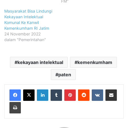
FM"
Masyarakat Bisa Lindungi
Kekayaan Intelektual
Komunal Ke Kanwil
Kemenkumham RI Jatim
24 November 2022
dalam "Pemerintahan"
kekayaan intelektual
kemenkumham
paten
LinkedIn
Tumblr
Pinterest
Reddit
VKontakte
Share via Email
Print