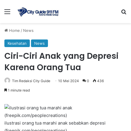
Menu
Se
Home
/
News
Kesehatan
News
Ciri-Ciri Anak yang Depresi
Karena Orang Tua
Tim Redaksi City Guide
10 Mei 2024
0
436
1 minute read
ilustrasi orang tua marahi anak sebabkan depresi
(freepik.com/peoplecreations)