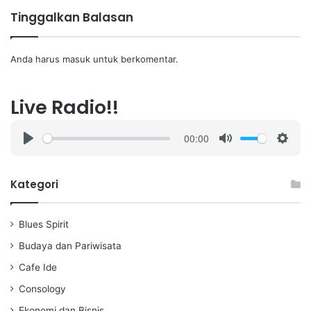
Tinggalkan Balasan
Anda harus
masuk
untuk berkomentar.
Live Radio!!
00:00
P
M
S
l
u
e
a
t
t
Kategori
y
e
t
i
Blues Spirit
n
g
Budaya dan Pariwisata
s
Cafe Ide
Consology
Ekonomi dan Bisnis