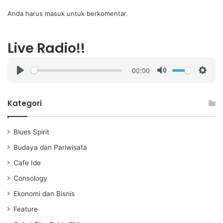
Anda harus
masuk
untuk berkomentar.
Live Radio!!
00:00
P
M
S
l
u
e
a
t
t
Kategori
y
e
t
i
Blues Spirit
n
g
Budaya dan Pariwisata
s
Cafe Ide
Consology
Ekonomi dan Bisnis
Feature