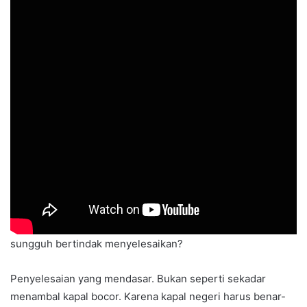
Setelah air mata kita mengering oleh bencana nasional
berstatus lokal ini, apa kata nurani dan akal waras kita
sekarang?
Kurang berapa banyak lagi dari gelondongan kebusukan
yang sudah dimuntahkan oleh alam, untuk bisa berbicara
mendasar kepada para elite kekuasaan, supaya sungguh-
sungguh bertindak menyelesaikan?
Penyelesaian yang mendasar. Bukan seperti sekadar
menambal kapal bocor. Karena kapal negeri harus benar-