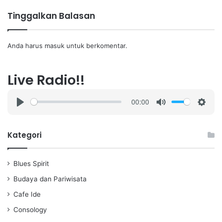
Tinggalkan Balasan
Anda harus
masuk
untuk berkomentar.
Live Radio!!
00:00
P
M
S
l
u
e
a
t
t
Kategori
y
e
t
i
Blues Spirit
n
g
Budaya dan Pariwisata
s
Cafe Ide
Consology