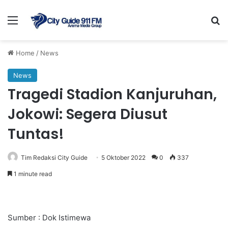
Menu
Se
Home
/
News
News
Tragedi Stadion Kanjuruhan,
Jokowi: Segera Diusut
Tuntas!
Tim Redaksi City Guide
5 Oktober 2022
0
337
1 minute read
Sumber : Dok Istimewa