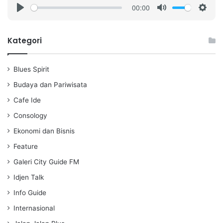
00:00
P
M
S
l
u
e
a
t
t
Kategori
y
e
t
i
Blues Spirit
n
g
Budaya dan Pariwisata
s
Cafe Ide
Consology
Ekonomi dan Bisnis
Feature
Galeri City Guide FM
Idjen Talk
Info Guide
Internasional