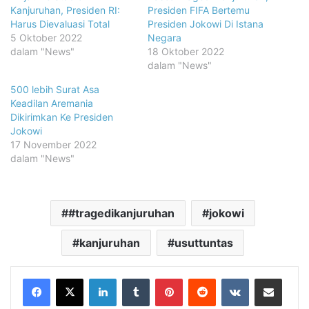
Kanjuruhan, Presiden RI:
Presiden FIFA Bertemu
Harus Dievaluasi Total
Presiden Jokowi Di Istana
5 Oktober 2022
Negara
dalam "News"
18 Oktober 2022
dalam "News"
500 lebih Surat Asa
Keadilan Aremania
Dikirimkan Ke Presiden
Jokowi
17 November 2022
dalam "News"
#tragedikanjuruhan
jokowi
kanjuruhan
usuttuntas
LinkedIn
Tumblr
Pinterest
Reddit
VKontakte
Share via Email
Print