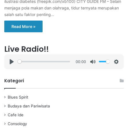
ilustrasi diabetes (freepik.com/xb100) CITY GUIDE FM – Selain
menjaga pola makan dan olahraga, tidur ternyata merupakan
salah satu faktor penting…
Read More »
Live Radio!!
00:00
P
M
S
l
u
e
a
t
t
Kategori
y
e
t
i
Blues Spirit
n
g
Budaya dan Pariwisata
s
Cafe Ide
Consology