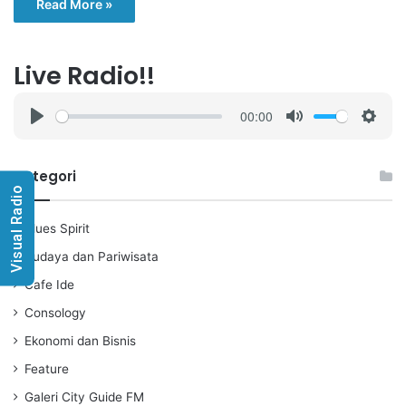
Read More »
Live Radio!!
00:00
P
M
S
l
u
e
a
t
t
Kategori
Visual Radio
y
e
t
i
Blues Spirit
n
g
Budaya dan Pariwisata
s
Cafe Ide
Consology
Ekonomi dan Bisnis
Feature
Galeri City Guide FM