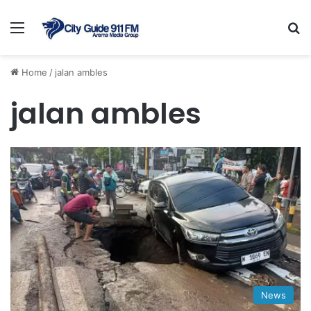
Menu
Se
Home
/
jalan ambles
jalan ambles
News