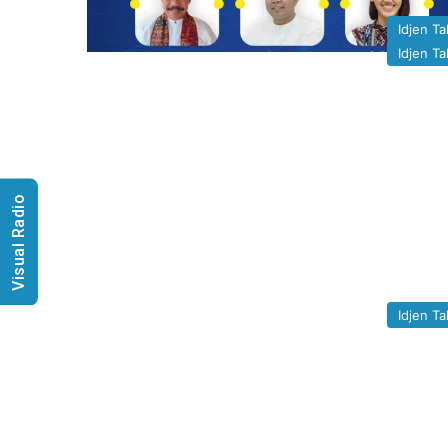
Idjen Ta
Idjen Ta
Visual Radio
Idjen Ta