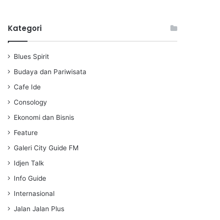
l
u
e
a
t
t
Kategori
y
e
t
i
n
Blues Spirit
g
s
Budaya dan Pariwisata
Cafe Ide
Consology
Ekonomi dan Bisnis
Feature
Galeri City Guide FM
Idjen Talk
Info Guide
Internasional
Jalan Jalan Plus