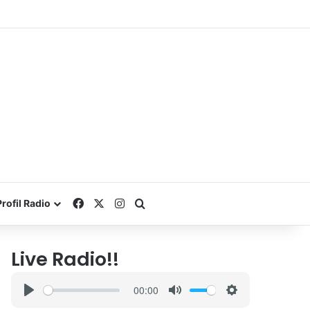
Facebook
X
Instagram
Search for
Profil Radio
Live Radio!!
00:00
P
M
S