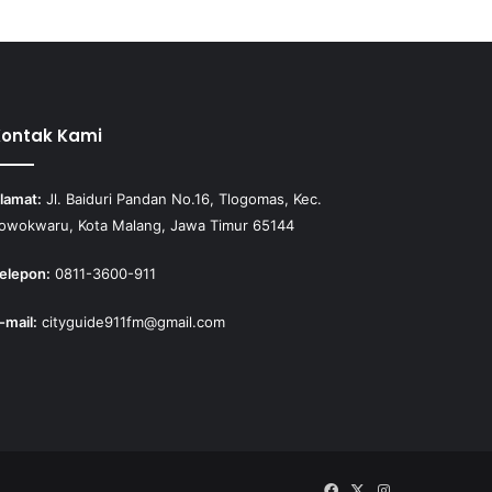
Kontak Kami
lamat:
Jl. Baiduri Pandan No.16, Tlogomas, Kec.
owokwaru, Kota Malang, Jawa Timur 65144
elepon:
0811-3600-911
-mail:
cityguide911fm@gmail.com
Facebook
X
Instagram