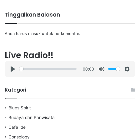
Tinggalkan Balasan
Anda harus
masuk
untuk berkomentar.
Live Radio!!
00:00
P
M
S
l
u
e
a
t
t
Kategori
y
e
t
i
Blues Spirit
n
g
Budaya dan Pariwisata
s
Cafe Ide
Consology