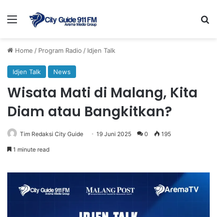
Menu
Se
Home
/
Program Radio
/
Idjen Talk
Idjen Talk
News
Wisata Mati di Malang, Kita
Diam atau Bangkitkan?
Tim Redaksi City Guide
19 Juni 2025
0
195
1 minute read