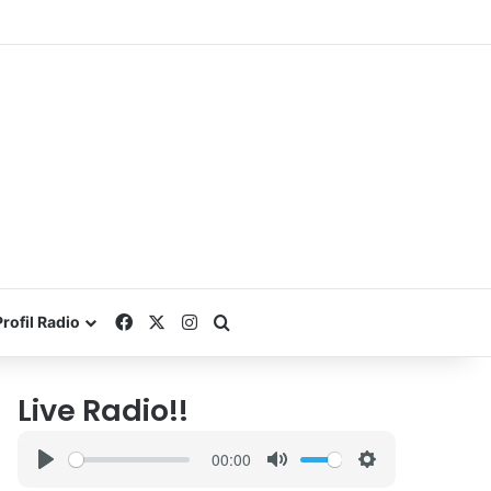
Facebook
X
Instagram
Search for
Profil Radio
Live Radio!!
00:00
P
M
S