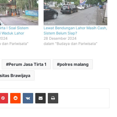
rta I Soal Sistem
Lewat Bendungan Lahor Masih Cash,
i Waduk Lahor
Sistem Belum Siap?
2024
28 Desember 2024
 dan Pariwisata"
dalam "Budaya dan Pariwisata"
Perum Jasa Tirta 1
polres malang
sitas Brawijaya
mblr
Pinterest
Reddit
VKontakte
Share via Email
Print