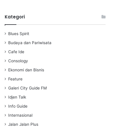
l
u
e
a
t
t
Kategori
y
e
t
i
n
Blues Spirit
g
s
Budaya dan Pariwisata
Cafe Ide
Consology
Ekonomi dan Bisnis
Feature
Galeri City Guide FM
Idjen Talk
Info Guide
Internasional
Jalan Jalan Plus