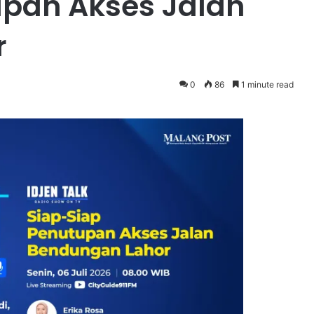
upan Akses Jalan
r
0
86
1 minute read