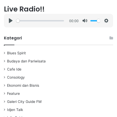
Live Radio!!
00:00
P
M
S
l
u
e
a
t
t
Kategori
y
e
t
i
Blues Spirit
n
g
Budaya dan Pariwisata
s
Cafe Ide
Consology
Ekonomi dan Bisnis
Feature
Galeri City Guide FM
Idjen Talk