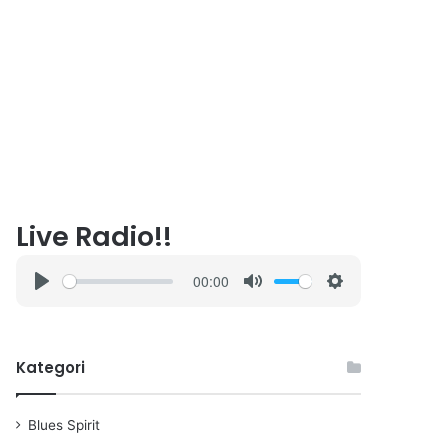
Live Radio!!
00:00
P
M
S
l
u
e
a
t
t
Kategori
y
e
t
i
n
Blues Spirit
g