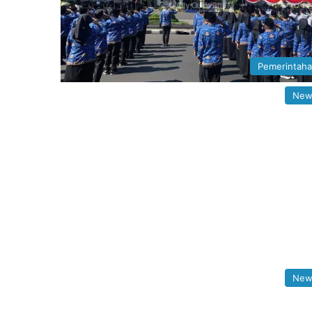
Pemerintah
New
New