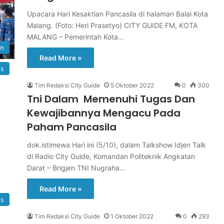
Upacara Hari Kesaktian Pancasila di halaman Balai Kota
Malang. (Foto: Heri Prasetyo) CITY GUIDE FM, KOTA
MALANG – Pemerintah Kota…
an
Read More »
s
Tim Redaksi City Guide
5 Oktober 2022
0
300
Tni Dalam Memenuhi Tugas Dan
Kewajibannya Mengacu Pada
Paham Pancasila
dok.istimewa Hari ini (5/10), dalam Talkshow Idjen Talk
di Radio City Guide, Komandan Politeknik Angkatan
Darat – Brigjen TNI Nugraha…
Read More »
s
Tim Redaksi City Guide
1 Oktober 2022
0
293