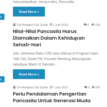
menyampaikan, secara teks, Pancasila…
Read More »
lk
Tim Redaksi City Guide
1 Juni 2022
0
326
Nilai-Nilai Pancasila Harus
Diamalkan Dalam Kehidupan
Sehati-Hari
dok. Istimewa Rabu (1/6) saat diskusi di Program Idjen
Talk City Guide FM, Founder Rembug Kebangsaan
sekaligus Wadir III Sekolah…
Read More »
lk
Tim Redaksi City Guide
1 Juni 2021
0
291
Perlu Pendalaman Pengertian
Pancasila Untuk Generasi Muda