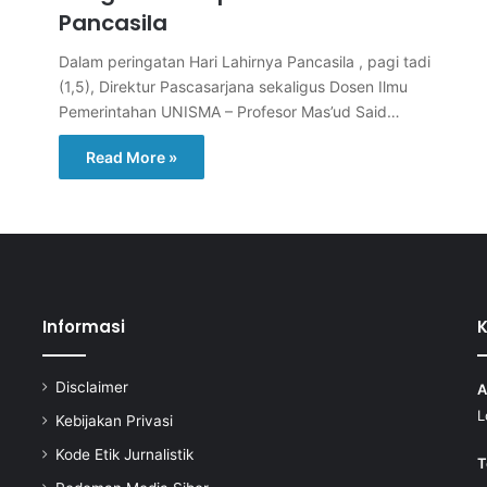
Pancasila
Dalam peringatan Hari Lahirnya Pancasila , pagi tadi
(1,5), Direktur Pascasarjana sekaligus Dosen Ilmu
Pemerintahan UNISMA – Profesor Mas’ud Said…
Read More »
Informasi
Disclaimer
A
L
Kebijakan Privasi
Kode Etik Jurnalistik
T