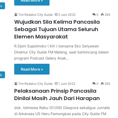
Read More »
s
Tim Redaksi City Guide
2 Juni 2022
0
293
Wujudkan Sila Kelima Pancasila
Sebagai Tujuan Utama Seluruh
Elemen Masyarakat
R.Djoni Sujadmoko ( Kiri ) bersama Eko Setyawan
Direktur City Guide FM Malang, saat berbincang dalam
program Podcast Galery Anak…
Read More »
lk
Tim Redaksi City Guide
1 Juni 2022
0
293
Pelaksanaan Prinsip Pancasila
Dinilai Masih Jauh Dari Harapan
dok. Istimewa Rabu (01/06) Diaspora sekaligus Jurnalis
di Arkansas US Heru Pamungkas pada City Guide FM