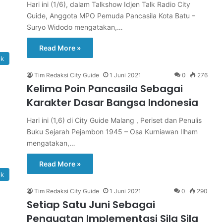
Hari ini (1/6), dalam Talkshow Idjen Talk Radio City
Guide, Anggota MPO Pemuda Pancasila Kota Batu –
Suryo Widodo mengatakan,…
Read More »
lk
Tim Redaksi City Guide
1 Juni 2021
0
276
Kelima Poin Pancasila Sebagai
Karakter Dasar Bangsa Indonesia
Hari ini (1,6) di City Guide Malang , Periset dan Penulis
Buku Sejarah Pejambon 1945 – Osa Kurniawan Ilham
mengatakan,…
Read More »
lk
Tim Redaksi City Guide
1 Juni 2021
0
290
Setiap Satu Juni Sebagai
Penguatan Implementasi Sila Sila