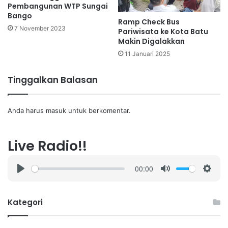
Pembangunan WTP Sungai
Bango
Ramp Check Bus
7 November 2023
Pariwisata ke Kota Batu
Makin Digalakkan
11 Januari 2025
Tinggalkan Balasan
Anda harus
masuk
untuk berkomentar.
Live Radio!!
00:00
P
M
S
l
u
e
a
t
t
Kategori
y
e
t
i