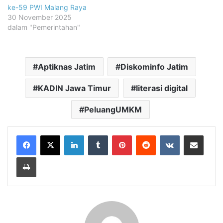
ke-59 PWI Malang Raya
30 November 2025
dalam "Pemerintahan"
Aptiknas Jatim
Diskominfo Jatim
KADIN Jawa Timur
literasi digital
PeluangUMKM
LinkedIn
Tumblr
Pinterest
Reddit
VKontakte
Share via Email
Print