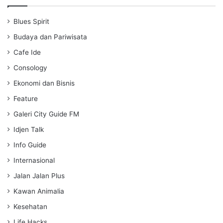
y
e
t
i
Blues Spirit
n
g
Budaya dan Pariwisata
s
Cafe Ide
Consology
Ekonomi dan Bisnis
Feature
Galeri City Guide FM
Idjen Talk
Info Guide
Internasional
Jalan Jalan Plus
Kawan Animalia
Kesehatan
Life Hacks