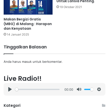
Untuk Lansia Penting.
19 Oktober 2021
Makan Bergizi Gratis
(MBG) di Malang : Harapan
dan Kenyataan
14 Januari 2025
Tinggalkan Balasan
Anda harus
masuk
untuk berkomentar.
Live Radio!!
00:00
P
M
S
l
u
e
a
t
t
Kategori