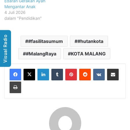
Edaran Gerakan Ayah
Mengantar Anak
4 Juli 2026
dalam "Pendidikan"
Visual Radio
#fasilitasumum
#hutankota
#MalangRaya
KOTA MALANG
LinkedIn
Tumblr
Pinterest
Reddit
VKontakte
Share via Email
Print