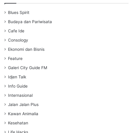
y
e
t
i
Blues Spirit
n
g
Budaya dan Pariwisata
s
Cafe Ide
Consology
Ekonomi dan Bisnis
Feature
Galeri City Guide FM
Idjen Talk
Info Guide
Internasional
Jalan Jalan Plus
Kawan Animalia
Kesehatan
Life Hacks