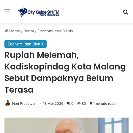
Menu
Se
Home
/
Berita
/
Ekonomi dan Bisnis
Ekonomi dan Bisnis
Rupiah Melemah,
Kadiskopindag Kota Malang
Sebut Dampaknya Belum
Terasa
Heri Prasetyo
18 Mei 2026
0
80
1 minute read