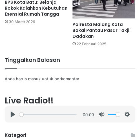
BPS Kota Batu: Belanja
Rokok Kalahkan Kebutuhan
Esensial Rumah Tangga
30 Maret 2026
Polresta Malang Kota
Bakal Pantau Pasar Takjil
Dadakan
22 Februari 2025
Tinggalkan Balasan
Anda harus
masuk
untuk berkomentar.
Live Radio!!
00:00
P
M
S
l
u
e
a
t
t
Kategori