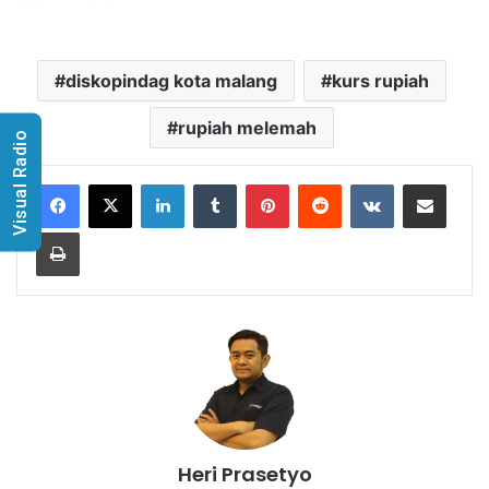
diskopindag kota malang
kurs rupiah
rupiah melemah
Visual Radio
LinkedIn
Tumblr
Pinterest
Reddit
VKontakte
Share via Email
Print
Heri Prasetyo