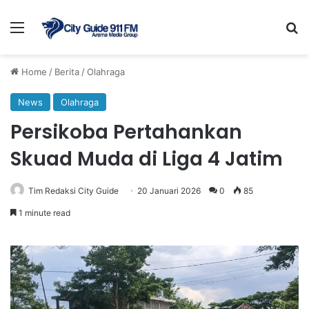
Menu
Se
Home
/
Berita
/
Olahraga
News
Olahraga
Persikoba Pertahankan
Skuad Muda di Liga 4 Jatim
Tim Redaksi City Guide
20 Januari 2026
0
85
1 minute read