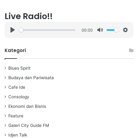
Live Radio!!
00:00
P
M
S
l
u
e
a
t
t
Kategori
y
e
t
i
Blues Spirit
n
g
Budaya dan Pariwisata
s
Cafe Ide
Consology
Ekonomi dan Bisnis
Feature
Galeri City Guide FM
Idjen Talk