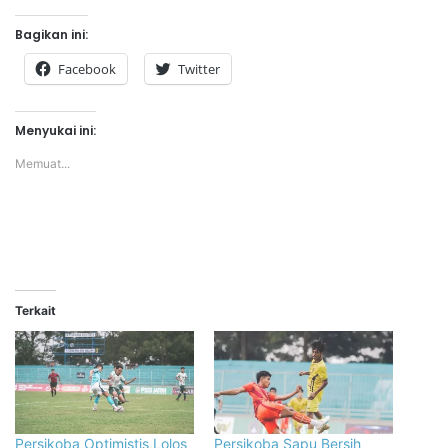
Bagikan ini:
Facebook
Twitter
Menyukai ini:
Memuat...
Terkait
Persikoba Optimistis Lolos
Persikoba Sapu Bersih